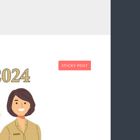
S
STICKY POST