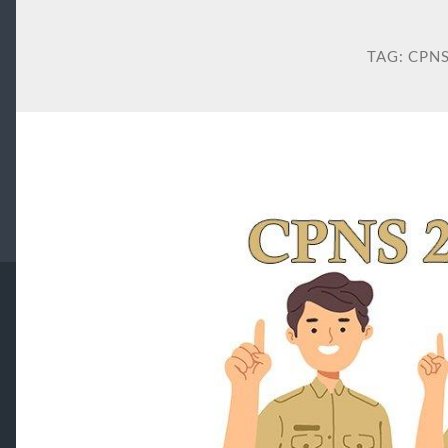
TAG:
CPN